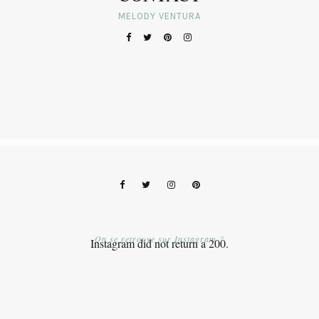
MELODY VENTURA
On se retrouve sur Instagram ?
Instagram did not return a 200.