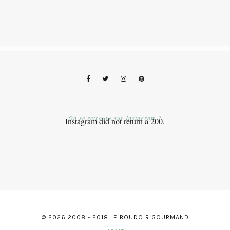
On se retrouve sur Instagram ?
Instagram did not return a 200.
© 2026 2008 - 2018 LE BOUDOIR GOURMAND