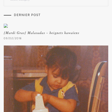
DERNIER POST
{Mardi Gras} Malasadas – beignets hawaïens
09/02/2016