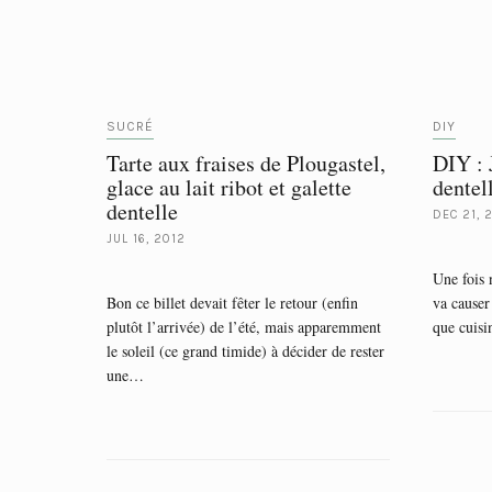
SUCRÉ
DIY
Tarte aux fraises de Plougastel,
DIY : 
glace au lait ribot et galette
dentel
dentelle
DEC 21, 
JUL 16, 2012
Une fois 
Bon ce billet devait fêter le retour (enfin
va causer
plutôt l’arrivée) de l’été, mais apparemment
que cuis
le soleil (ce grand timide) à décider de rester
une…