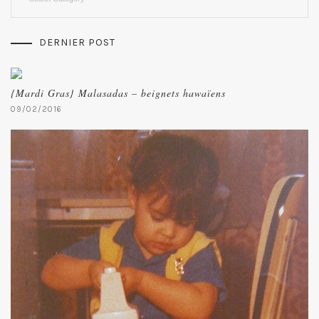
DERNIER POST
{Mardi Gras} Malasadas – beignets hawaïens
09/02/2016