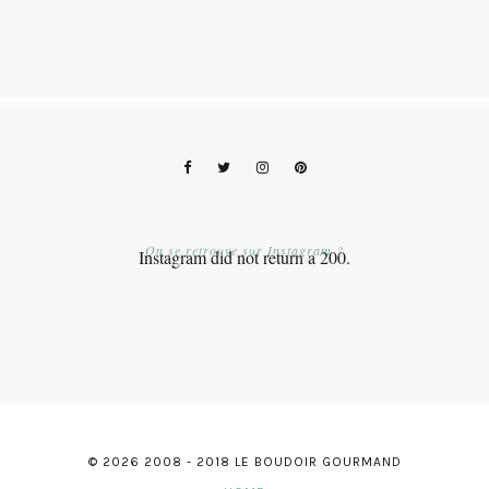
On se retrouve sur Instagram ?
Instagram did not return a 200.
© 2026 2008 - 2018 LE BOUDOIR GOURMAND