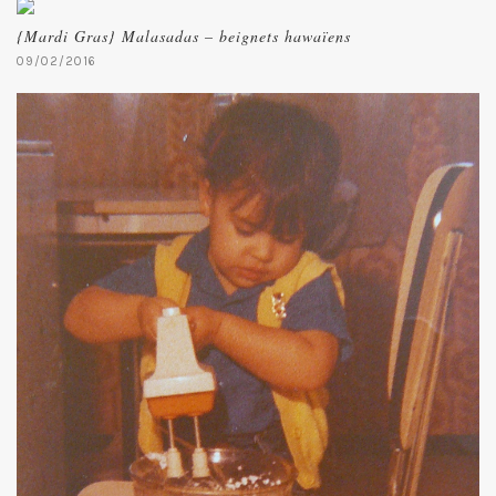
{Mardi Gras} Malasadas – beignets hawaïens
09/02/2016