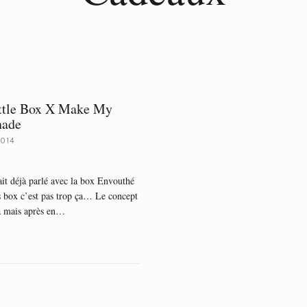
ttle Box X Make My
ade
2014
it déjà parlé avec la box Envouthé
s box c’est pas trop ça… Le concept
a mais après en…