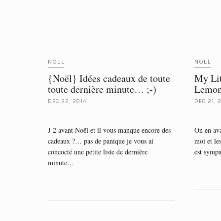
NOËL
NOËL
{Noël} Idées cadeaux de toute
My Li
toute dernière minute… ;-)
Lemon
DEC 22, 2014
DEC 21, 
J-2 avant Noël et il vous manque encore des
On en ava
cadeaux ?… pas de panique je vous ai
moi et le
concocté une petite liste de dernière
est symp
minute…