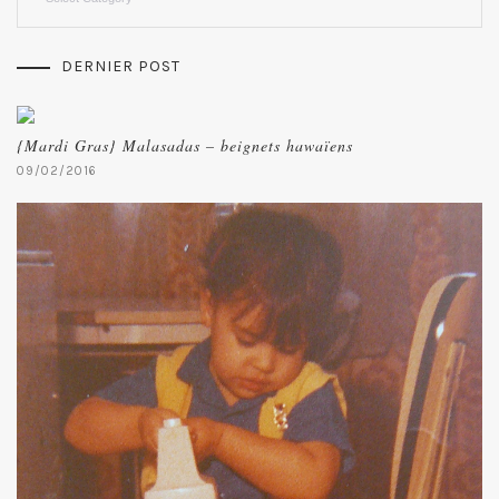
DERNIER POST
{Mardi Gras} Malasadas – beignets hawaïens
09/02/2016