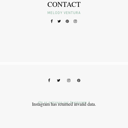
CONTACT
MELODY VENTURA
On se retrouve sur Instagram ?
Instagram has returned invalid data.