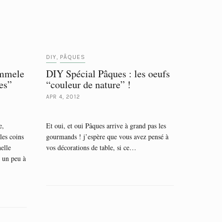
DIY
PÂQUES
,
ammele
DIY Spécial Pâques : les oeufs
es”
“couleur de nature” !
APR 4, 2012
e,
Et oui, et oui Pâques arrive à grand pas les
es coins
gourmands ! j’espère que vous avez pensé à
nelle
vos décorations de table, si ce…
 un peu à