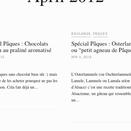
BOULANGE
PÂQUES
,
l Pâques : Chocolats
Spécial Pâques : Osterl
 au praliné aromatisé
ou “petit agneau de Pâqu
012
APR 5, 2012
ques sans chocolat bien sûr :) mais
L’Osterlammele (ou Oschterlammel
e de les acheter pourquoi ne pas les
Lamele, Lammele ou Lamala selon l
son. Cela fait déjà un…
d’Alsace) c’est une recette tradition
Alsacienne, un gâteau qui ressemble
un…