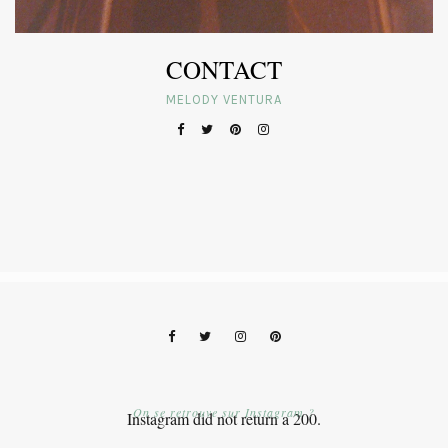
CONTACT
MELODY VENTURA
On se retrouve sur Instagram ?
Instagram did not return a 200.