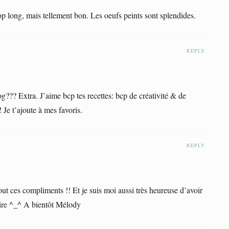
trop long, mais tellement bon. Les oeufs peints sont splendides.
REPLY
g??? Extra. J’aime bcp tes recettes: bcp de créativité & de
 Je t’ajoute à mes favoris.
REPLY
 ces compliments !! Et je suis moi aussi très heureuse d’avoir
ire ^_^ A bientôt Mélody