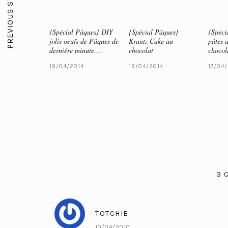
PREVIOUS STORY
{Spécial Pâques} DIY
{Spécial Pâques}
{Spéci
jolis oeufs de Pâques de
Krantz Cake au
pâtes 
dernière minute…
chocolat
chocol
19/04/2014
19/04/2014
17/04
3 
TOTCHIE
10/04/2010