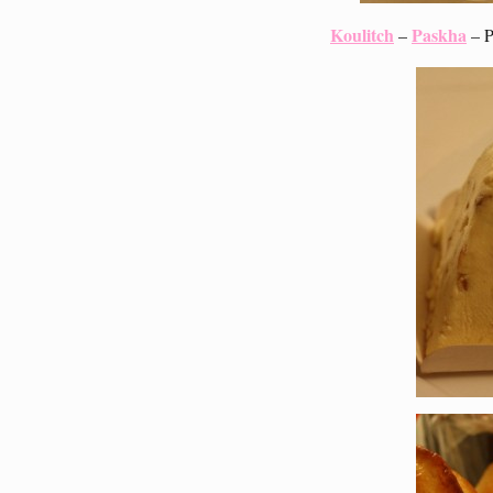
Koulitch
Paskha
–
– P