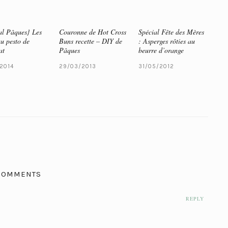
al Pâques} Les
Couronne de Hot Cross
Spécial Fête des Mères
au pesto de
Buns recette – DIY de
: Asperges rôties au
at
Pâques
beurre d’orange
/2014
29/03/2013
31/05/2012
COMMENTS
REPLY